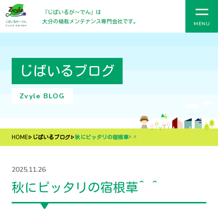
「じばいるが〜でん」は
大分の植栽メンテナンス専門会社です。
MENU
じばいるブログ
Zvyle BLOG
HOME
じばいるブログ
秋にピッタリの宿根草^ ^
2025.11.26
秋にピッタリの宿根草^ ^