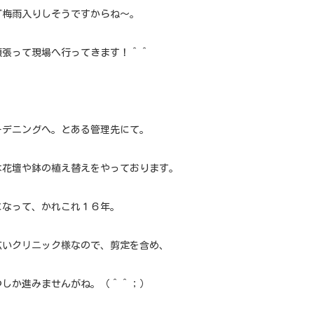
ぐ梅雨入りしそうですからね〜。
頑張って現場へ行ってきます！＾＾
ーデニングへ。とある管理先にて。
は花壇や鉢の植え替えをやっております。
になって、かれこれ１６年。
広いクリニック様なので、剪定を含め、
つしか進みませんがね。（＾＾；）