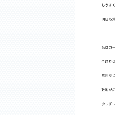
もうす
明日も
話はガ
今時期
お世話
敷地が
少しず