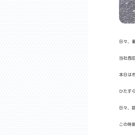
日々、
当社西
本日は
ひたす
日々、
この時