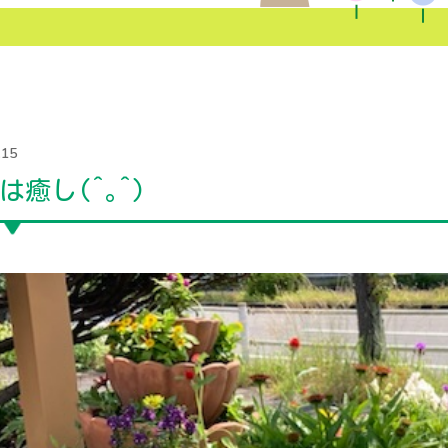
.15
は癒し(^｡^)