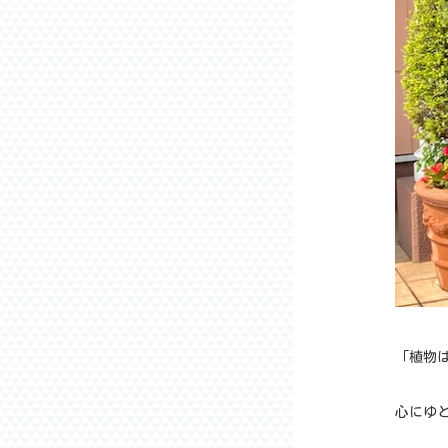
「植物
心にゆ