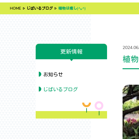
HOME
じばいるブログ
植物は癒し(^｡^)
2024.06
更新情報
植物
お知らせ
じばいるブログ