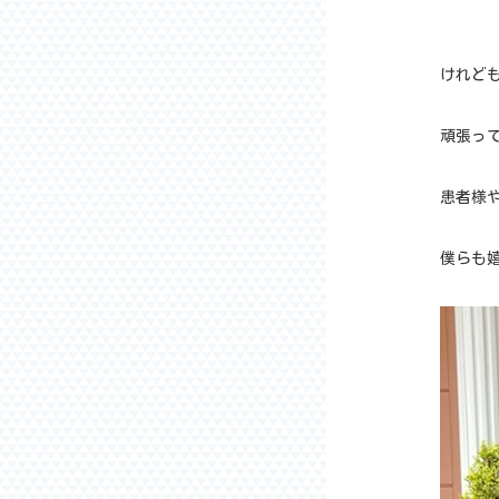
けれど
頑張っ
患者様
僕らも