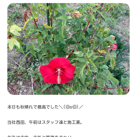
本日も秋晴れで最高でした＼(◎o◎)／
当社西田、午前はスタッフ達と施工業。