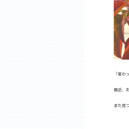
「変わ
最近、
また見つ