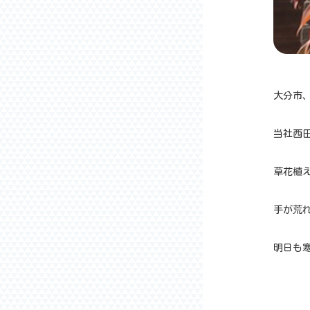
大分市、
当社西
草花植
手が荒れ
明日も寒