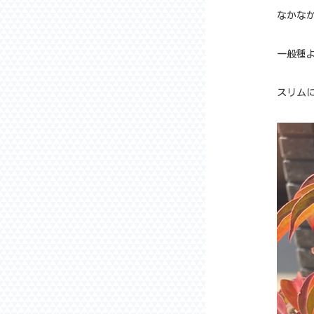
なかな
一般種
スリムに