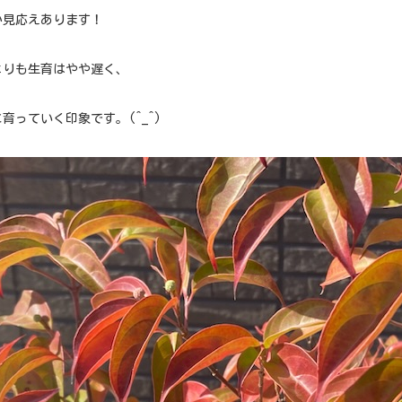
か見応えあります！
よりも生育はやや遅く、
育っていく印象です。(^_^)