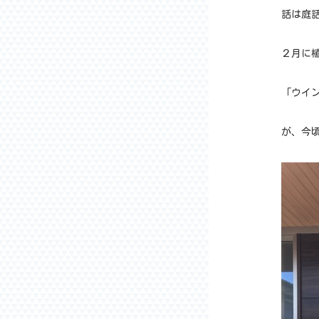
話は庭
２月に
「ウイ
が、今頃