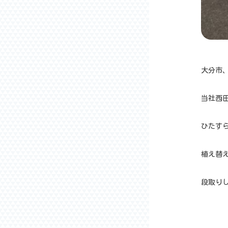
大分市
当社西
ひたす
植え替
段取りし