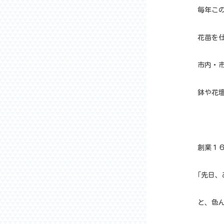
毎年こ
花苗を
市内・
鉢や花壇
創業１
｢先日、
と、色ん