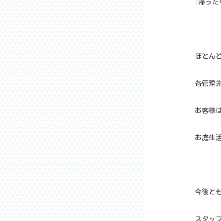
｢帰った
ほとん
各管理
お客様
お庭生活
今後と
スタッ