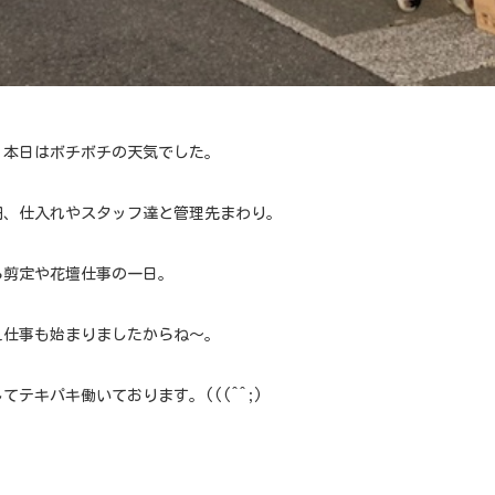
、本日はボチボチの天気でした。
田、仕入れやスタッフ達と管理先まわり。
ら剪定や花壇仕事の一日。
え仕事も始まりましたからね～。
てテキパキ働いております。(((^^;)