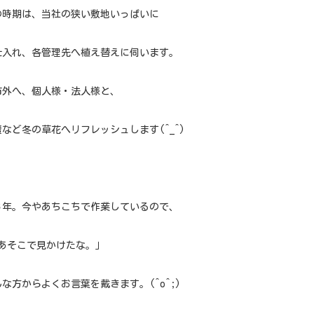
の時期は、当社の狭い敷地いっぱいに
仕入れ、各管理先へ植え替えに伺います。
市外へ、個人様・法人様と、
など冬の草花へリフレッシュします(^_^)
６年。今やあちこちで作業しているので、
あそこで見かけたな。｣
な方からよくお言葉を戴きます。(^o^;)