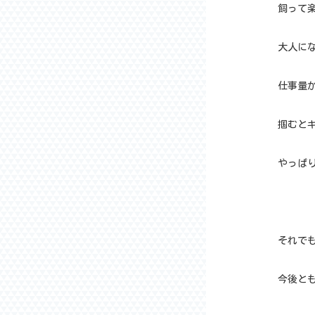
飼って楽
大人に
仕事量
掴むと
やっぱり
それで
今後とも