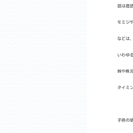
話は庭
モミジ
などは
いわゆ
幹や株
タイミン
子供の