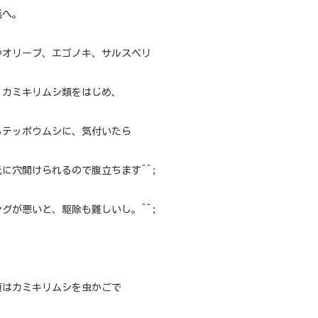
話へ。
やオリーブ、エゴノキ、サルスベリ
、カミキリムシ類をはじめ、
るテッポウムシに、気付いたら
元に穴
開けられるので腹立ちます^^;
グが悪いと、駆除も難しいし。^^;
頃はカミキリムシを虫かごで