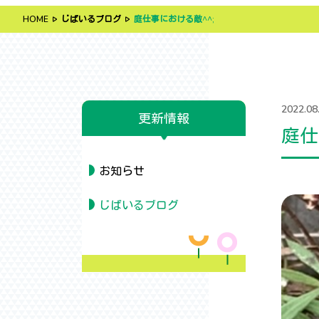
HOME
じばいるブログ
庭仕事における敵^^;
2022.08
更新情報
庭仕
お知らせ
じばいるブログ