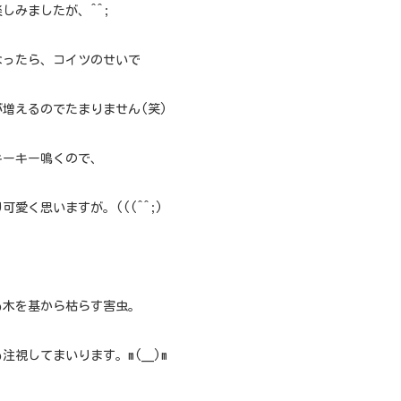
しみましたが、^^;
なったら、コイツのせいで
が増えるのでたまりません(笑)
キーキー鳴くので、
可愛く思いますが。(((^^;)
も木を基から枯らす害虫。
注視してまいります。m(__)m