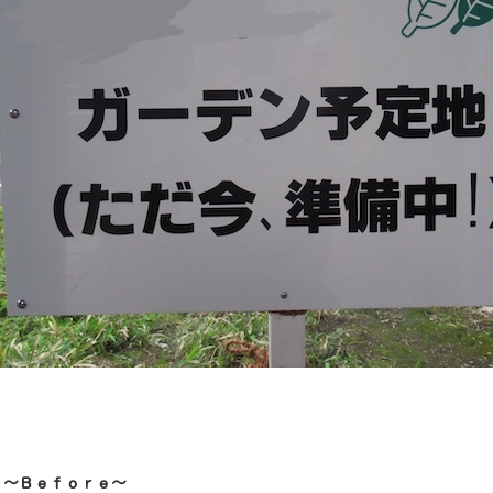
 〜Ｂｅｆｏｒｅ〜