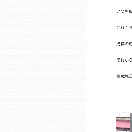
いつも
２０１
既存の
それか
植栽施