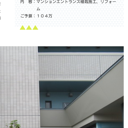
内 容：
マンションエントランス植栽施工、リフォー
ま
ム
た
ご予算：
１０４万
努