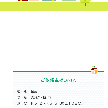
ご依頼主様DATA
種 別：
企業
場 所：
大分県別府市
期 間：
Ｒ５.２〜Ｒ５.５（施工１０日間）
マ