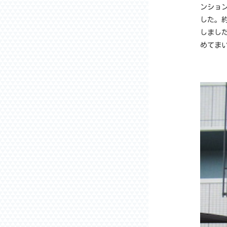
ンショ
した。
しまし
めてま