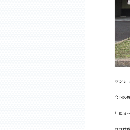
マンシ
今回の
年に３
ササは