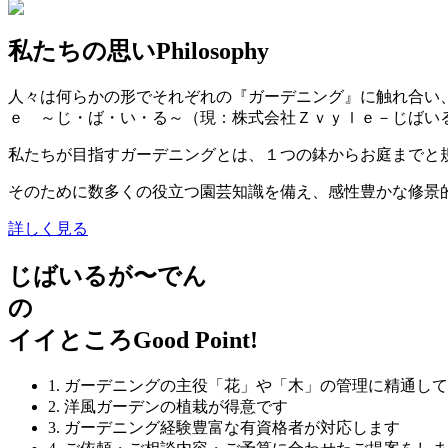
私たちの思い
Philosophy
人々は何らかの形でそれぞれの『ガーデニング』に触れ合い
ｅ ～じ・ば・い・る～（現：株式会社Ｚｖｙｌｅ－じばい
私たちが目指すガーデニングとは、１つの鉢からお庭までと
そのために数多くの役立つ園芸知識を備え、感性豊かな修景
詳しく見る
じばいるが〜でん
の
イイところ
Good Point!
1. ガーデニングの主役「花」や「木」の管理に精通し
2. 洋風ガーデンの植栽が得意です
3. ガーデニング経験豊富な有資格者が対応します